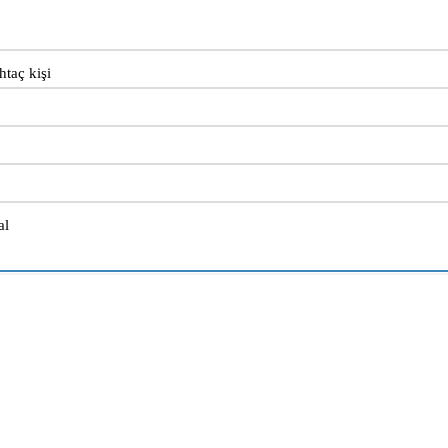
taç kişi
al