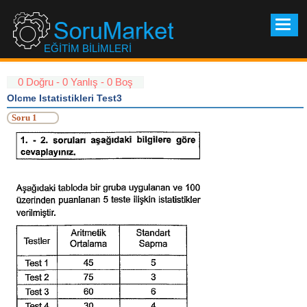
Soru
Mark
EĞİTİM BİLİMLERİ
0 Doğru - 0 Yanlış - 0 Boş
Olcme Istatistikleri Test3
Soru 1