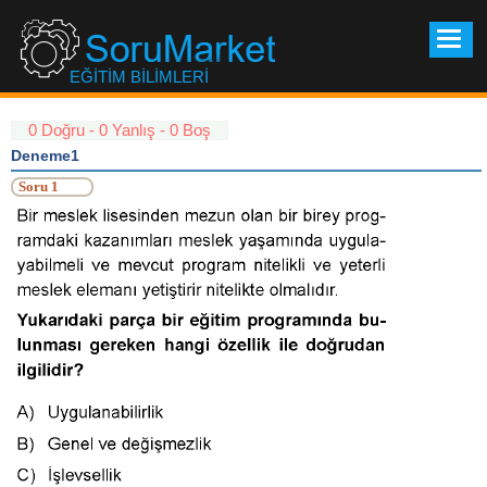
Soru
Mark
EĞİTİM BİLİMLERİ
0 Doğru - 0 Yanlış - 0 Boş
Deneme1
Soru 1