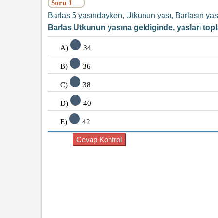
Soru 1
Barlas 5 yasındayken, Utkunun yası, Barlasın yasın
Barlas Utkunun yasına geldiginde, yasları top
A)
34
B)
36
C)
38
D)
40
E)
42